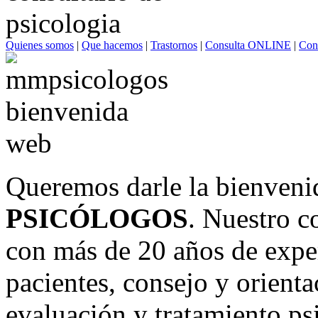
Quienes somos
|
Que hacemos
|
Trastornos
|
Consulta ONLINE
|
Con
Queremos darle la bienveni
PSICÓLOGOS
. Nuestro c
con más de 20 años de exper
pacientes, consejo y orient
evaluación y tratamiento psi