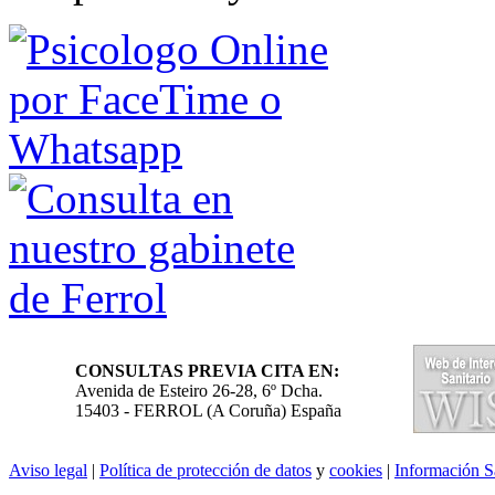
CONSULTAS PREVIA CITA EN:
Avenida de Esteiro 26-28, 6º Dcha.
15403
-
FERROL (A Coruña)
España
Aviso legal
|
Política de protección de datos
y
cookies
|
Información Sa